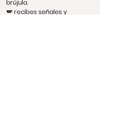
brújula.
🪽 recibes señales y
confirmaciones divinas,
🌟 descubres el mapa de tu
alma con claridad y
confianza.