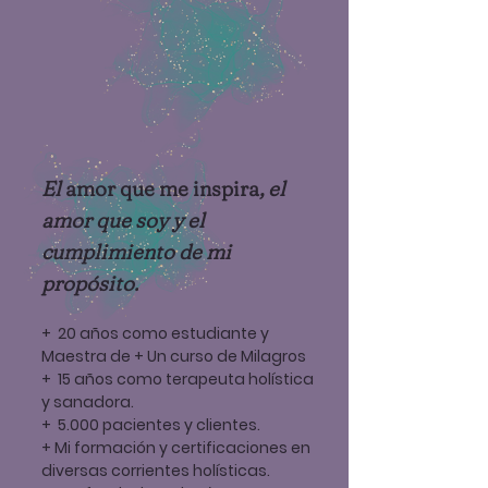
El
amor que me inspira
, el
amor que soy y el
cumplimiento de mi
propósito.
+ 20 años como estudiante y
Maestra de + Un curso de Milagros
+ 15 años como terapeuta holística
y sanadora.
+ 5.000 pacientes y clientes.
+ Mi formación y certificaciones en
diversas corrientes holísticas.