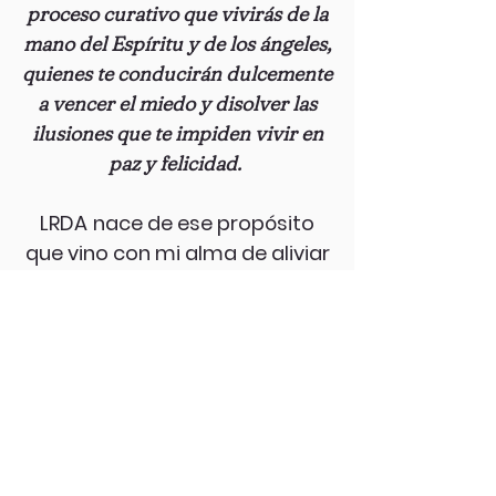
proceso curativo que vivirás de la
mano del Espíritu y de los ángeles,
quienes te conducirán dulcemente
a vencer el miedo y disolver las
ilusiones que te impiden vivir en
paz y felicidad.
LRDA
nace de ese propósito
que vino con mi alma de aliviar
el sufrimiento humano, de
mostrar un camino al amor, a
una vida más feliz y plena.
Si sientes que deseas emprender
este viaje y comenzar conmigo un
camino de transformación real,
reserva una
llamada gratuita de
claridad
para así saber si eres
candidata y ser parte de la nueva