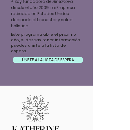
+ Soy fundadora de
Almanova
desde el año 2009, mi Empresa
radicada en Estados Unidos
dedicada al bienestar y salud
holística.
Este programa abre el próximo
año, si deseas tener información
puedes unirte a la lista de
espera.
ÚNETE A LA LISTA DE ESPERA