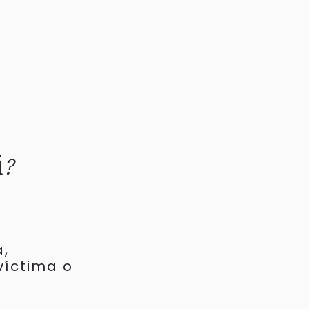
i
?
a,
víctima o