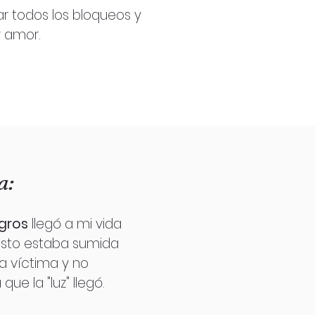
ar todos los bloqueos y
y amor.
a:
gros
llegó a mi vida
esto estaba sumida
ía víctima y no
ue la "luz" llegó.