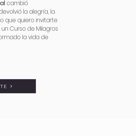
al
cambió
volvió la alegría, la
so que quiero invitarte
 un Curso de Milagros
ormado la vida de
RTE