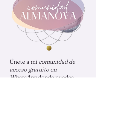
Únete a mi
comunidad de
acceso gratuito en
WhatsApp
donde puedes
compartir con otras almas
afines, trayendo luz y belleza
a tu vida. Te comparto
audios, activaciones y
recursos exclusivos que no
encontrarás en otro lugar.