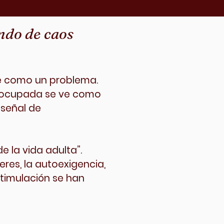
ndo de caos
be como un problema.
 ocupada se ve como
 señal de
e la vida adulta”.
res, la autoexigencia,
stimulación se han