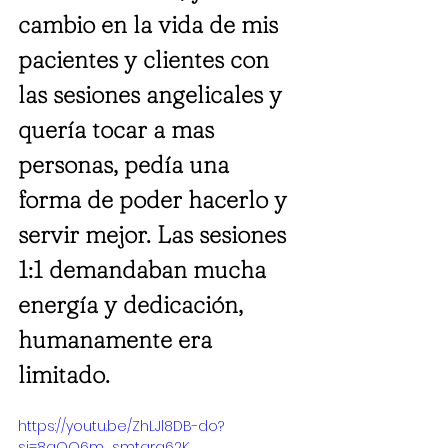
cambio en la vida de mis 
pacientes y clientes con 
las sesiones angelicales y 
quería tocar a mas 
personas, pedía una 
forma de poder hacerlo y 
servir mejor. Las sesiones 
1:1 demandaban mucha 
energía y dedicación, 
humanamente era 
limitado.
https://youtu.be/ZhLJl8DB-do?
si=8gQQ6m_smtgra62K