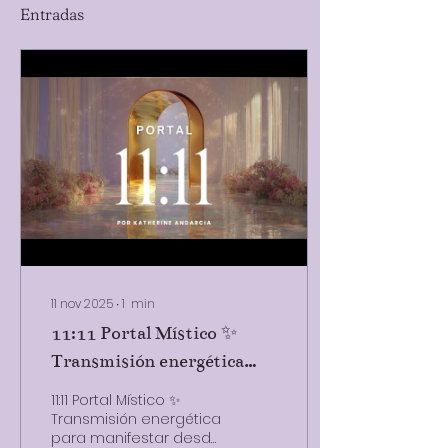
Entradas
11 nov 2025
∙
1
min
11:11 Portal Místico ✨
Transmisión energética
para manifestar desde el
11:11 Portal Místico ✨
alma por Katherine
Transmisión energética
para manifestar desde
Andarcia.