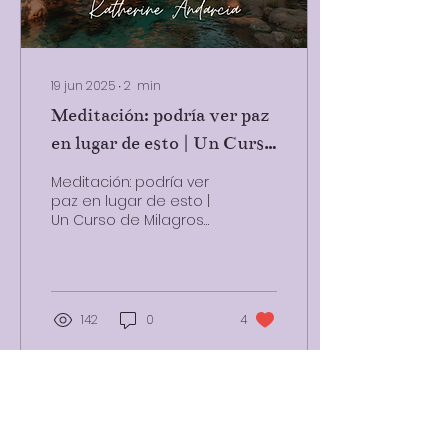
19 jun 2025
∙
2
min
Meditación: podría ver paz
en lugar de esto | Un Curso
de Milagros con Katherine
Meditación: podría ver
Andarcia
paz en lugar de esto |
Un Curso de Milagros
con Katherine Andarcia
-@katherine_andarcia
142
0
4
Cargar más