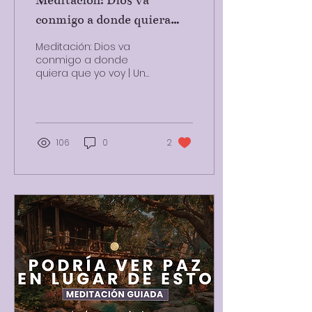
Meditación: Dios va
conmigo a donde quiera
que yo voy | Un Curso de
Meditación: Dios va
Milagros con Katherine
conmigo a donde
quiera que yo voy | Un
Andarcia.
Curso de Milagros con
Katherine
Andarcia.@katherine_andarcia
106
0
2